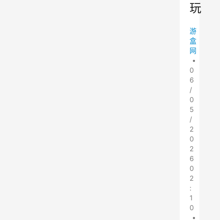
玩
游
盒
网
•
0
6
/
0
5
/
2
0
2
6
0
2
:
1
0
•