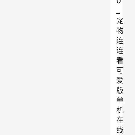
0
_
宠
物
连
连
看
可
爱
版
单
机
在
线