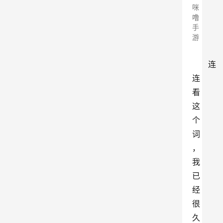
咪
噜
手
游
连
连
看
这
个
词
，
我
已
经
很
久