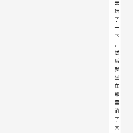
去
玩
了
一
下
，
然
后
就
坐
在
那
里
消
了
大