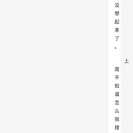
没
想
起
来
了
。
上
周
不
知
道
怎
么
就
搜