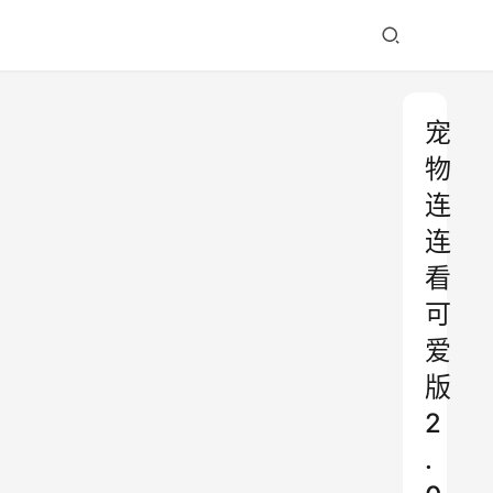
宠
物
连
连
看
可
爱
版
2
.