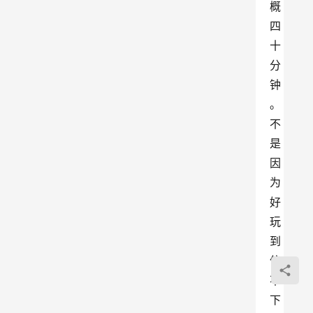
概
四
十
分
钟
。
不
是
因
为
好
玩
到
停
不
下