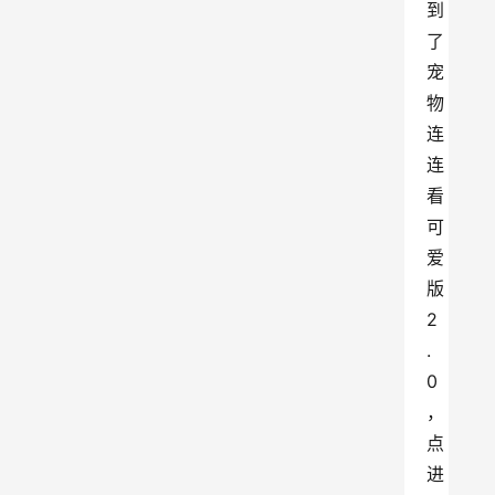
到
了
宠
物
连
连
看
可
爱
版
2
.
0
，
点
进