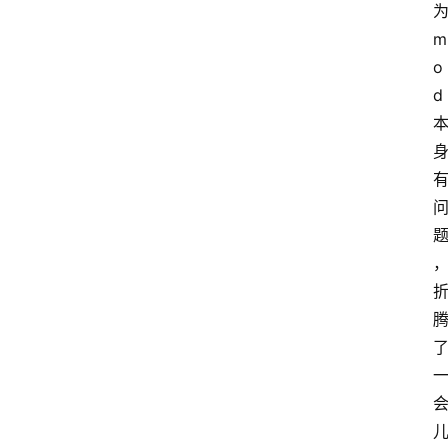
m
o
d