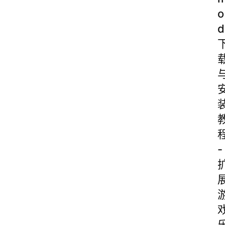
o
d
-