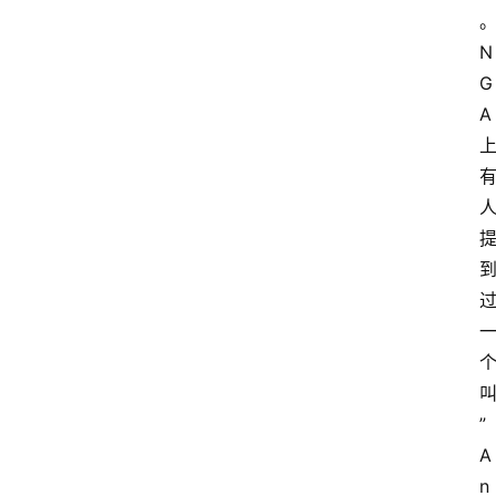
N
G
A
”
A
n