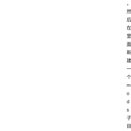
首
页
咪
噜
m
手
游
o
d
游
s
戏
攻
略