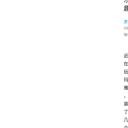
游
06
咪