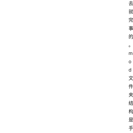
m
o
d