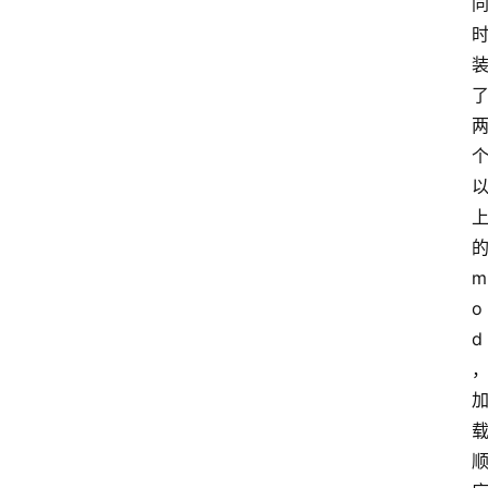
m
o
d