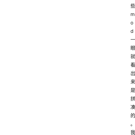
m
o
d