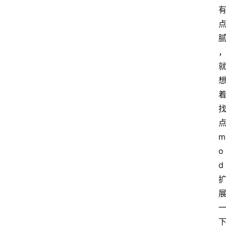
m
o
d