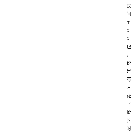
m
o
d