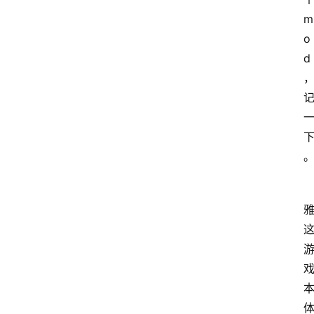
m
o
d