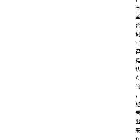
首
页
咪
噜
手
游
游
戏
攻
略