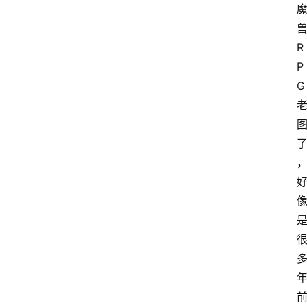
R
P
G