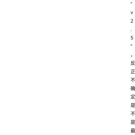
”
v
2
.
5
″