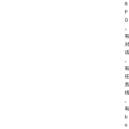
R
P
G
b
o