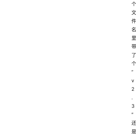
”
v
2
.
3
″