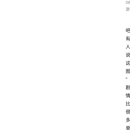
06
游
”