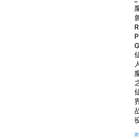
R
P
游