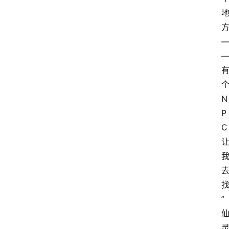
N
P
C
”