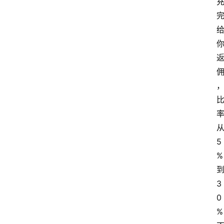
5
%
3
0
%