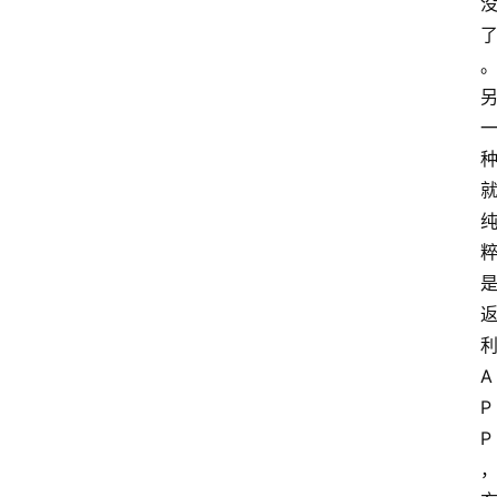
A
P
P