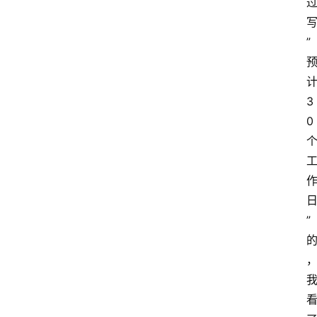
”
3
0
”