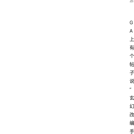
游
G
A
”