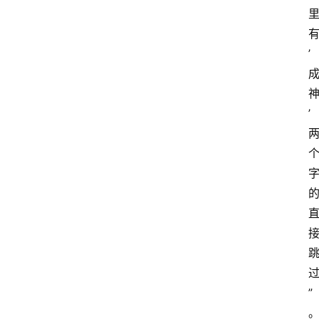
’
’
”