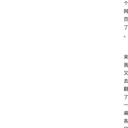
首
页
咪
噜
手
游
游
戏
攻
略