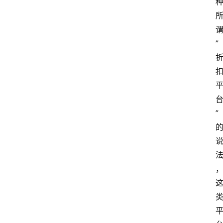
手
游
推
”
荐
”