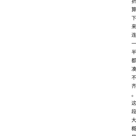
首
页
咪
噜
手
游
游
戏
攻
略