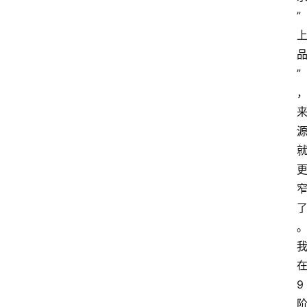
”
”
9