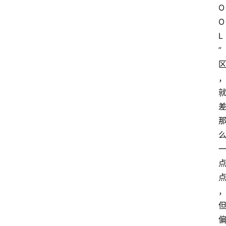
O
O
L
”