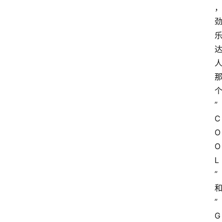
”
C
O
O
L
”
”
G