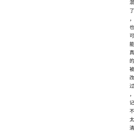
首
页
咪
噜
手
游
游
戏
攻
略