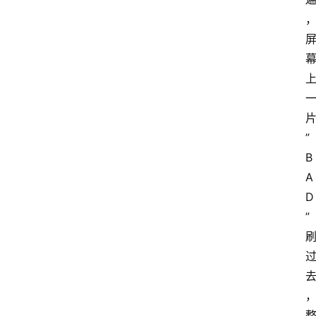
”
B
A
D
”