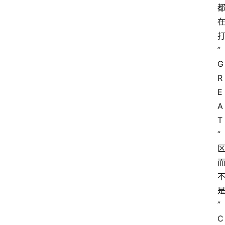
”
G
R
E
A
T
”
”
C