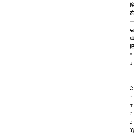
F
u
l
l 
C
o
m
b
o