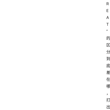
R
E
A
T
”