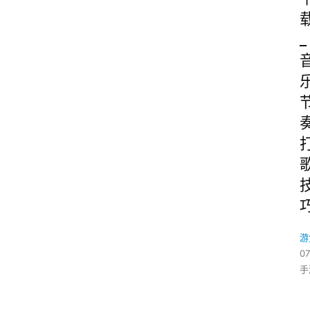
_
游
07
手