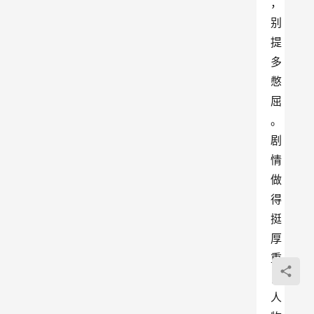
，
别
提
多
憋
屈
。
剧
情
做
得
挺
厚
重
，
人