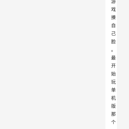
游
戏
揍
自
己
脸
。
最
开
始
玩
单
机
版
那
个