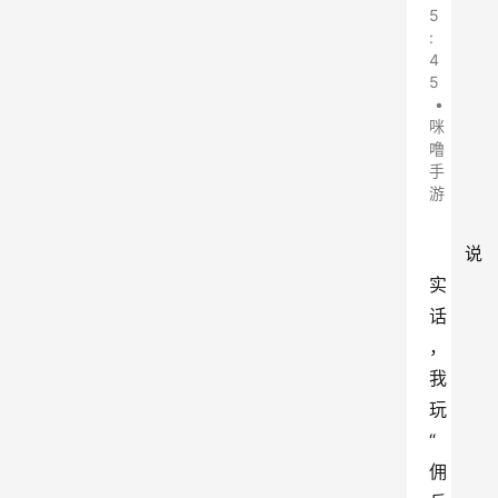
5
:
4
5
•
咪
噜
手
游
说
实
话
，
我
玩
“
佣