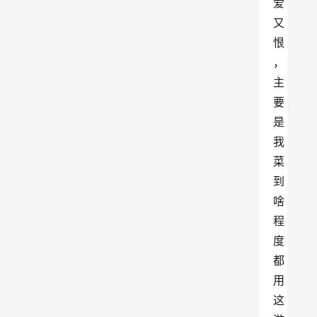
爱
又
恨
，
主
要
是
我
菜
到
啥
程
度
都
用
这