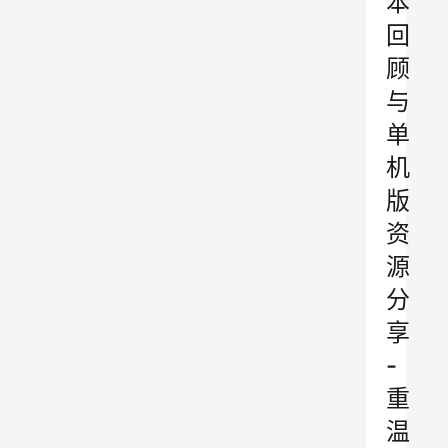
本
回
顾
与
单
机
版
资
源
分
享
-
重
温