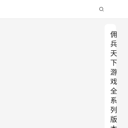
佣
兵
天
下
游
戏
全
系
列
版