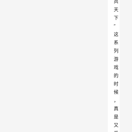
兵
天
下
”
这
系
列
游
戏
的
时
候
，
真
是
又