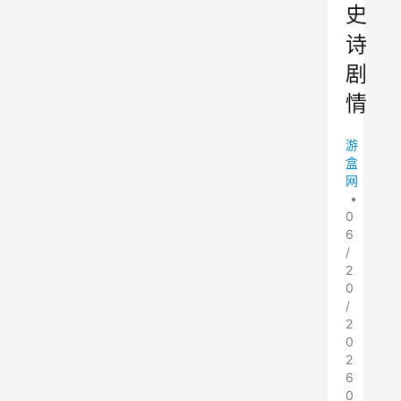
史
诗
剧
情
游
盒
网
•
0
6
/
2
0
/
2
0
2
6
0