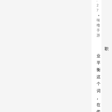
:
2
7
•
咪
噜
手
游
职
业
平
衡
这
个
词
，
在
传