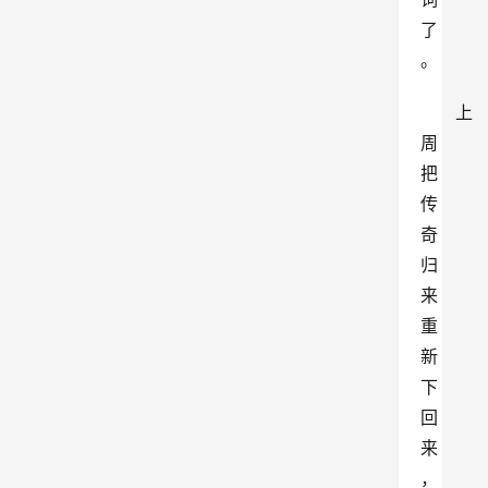
了
。
上
周
把
传
奇
归
来
重
新
下
回
来
，