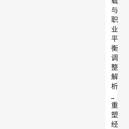
载
与
职
业
平
衡
调
整
解
析
_
重
塑
经