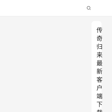
传
奇
归
来
最
新
客
户
端
下