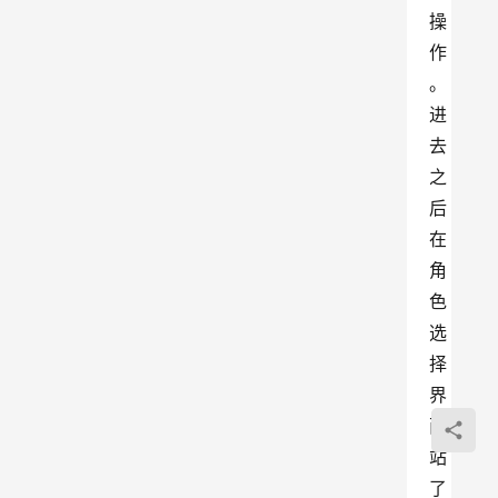
操
作
。
进
去
之
后
在
角
色
选
择
界
面
站
了