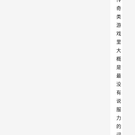
奇
类
游
戏
里
大
概
是
最
没
有
说
服
力
的
词