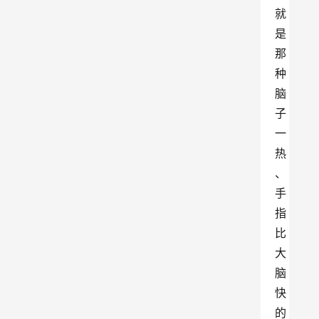
就
是
那
种
脑
子
一
热
、
手
指
比
大
脑
快
的