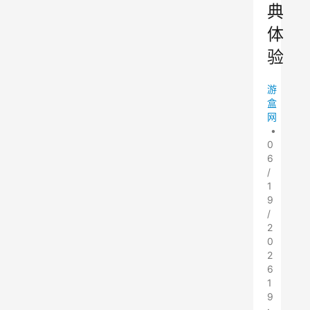
典
体
验
游
盒
网
•
0
6
/
1
9
/
2
0
2
6
1
9