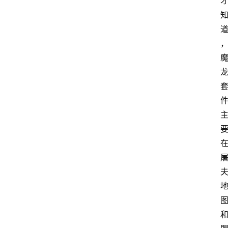
游
推
荐