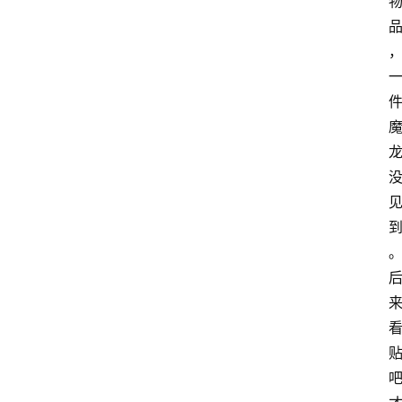
首
页
咪
噜
手
游
游
戏
攻
略
手